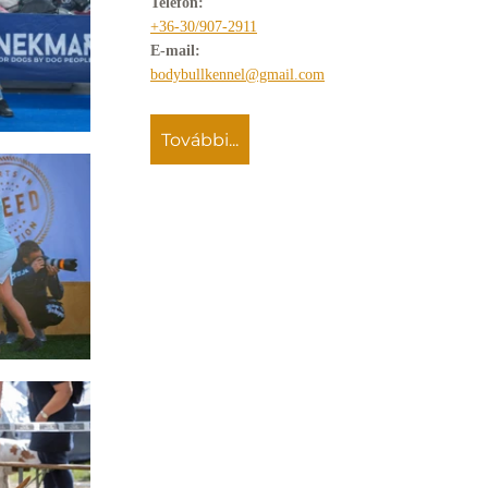
Telefon:
GALÉRIA
+36-30/907-2911
E-mail:
PARTNEREINK
bodybullkennel@gmail.com
további...
ELÉRHETŐSÉGEK