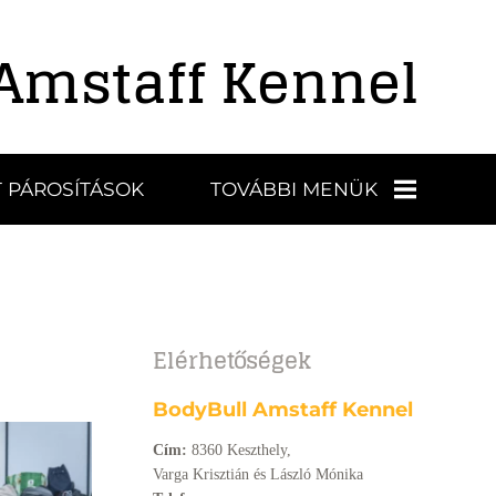
Amstaff Kennel
 PÁROSÍTÁSOK
TOVÁBBI MENÜK
KIÁLLÍTÁSOK,
EREDMÉNYEK
Elérhetőségek
BÜSZKESÉGEINK
BodyBull Amstaff Kennel
VIDEÓK
Cím:
8360 Keszthely,
Varga Krisztián és László Mónika