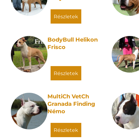
részletek
BodyBull Helikon
Frisco
részletek
MultiCh VetCh
Granada Finding
Némo
részletek