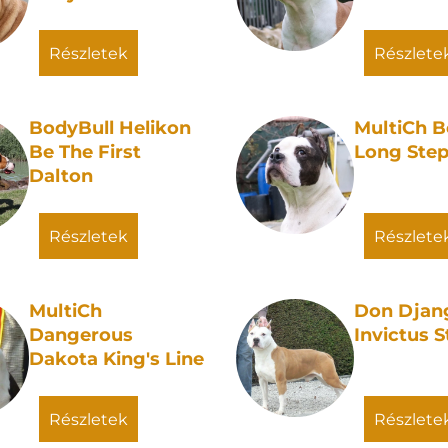
részletek
részlete
BodyBull Helikon
MultiCh B
Be The First
Long Ste
Dalton
részletek
részlete
MultiCh
Don Djan
Dangerous
Invictus S
Dakota King's Line
részletek
részlete