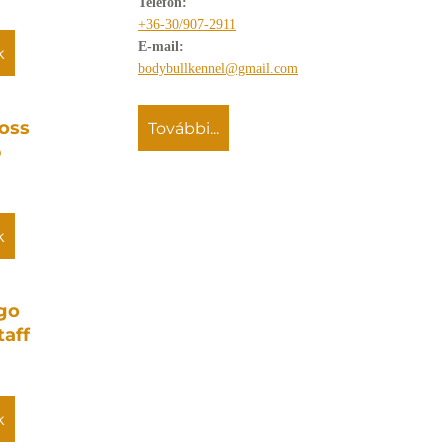
Telefon:
GALÉRIA
+36-30/907-2911
E-mail:
k
PARTNEREINK
bodybullkennel@gmail.com
oss
további...
ELÉRHETŐSÉGEK
p
k
go
taff
k