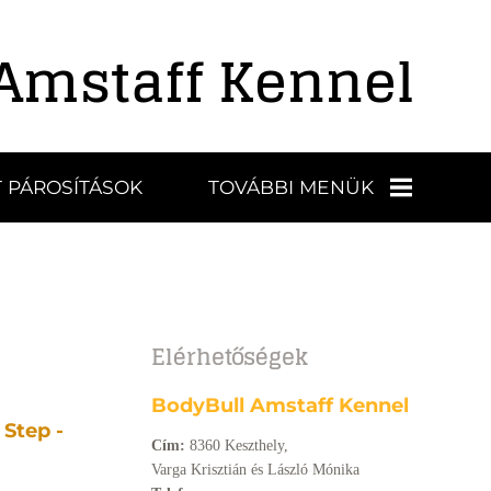
Amstaff Kennel
 PÁROSÍTÁSOK
TOVÁBBI MENÜK
KIÁLLÍTÁSOK,
EREDMÉNYEK
Elérhetőségek
BÜSZKESÉGEINK
BodyBull Amstaff Kennel
VIDEÓK
 Step -
Cím:
8360 Keszthely,
Varga Krisztián és László Mónika