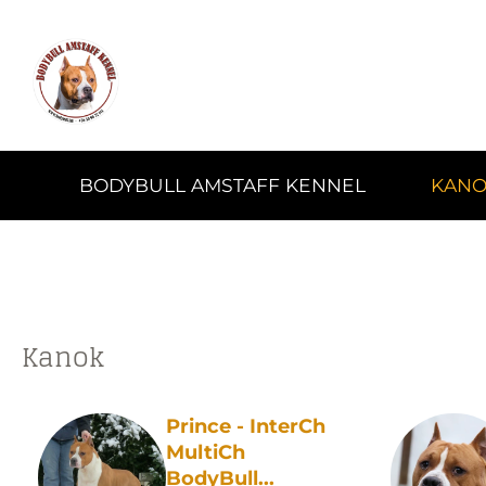
BODYBULL AMSTAFF KENNEL
KANO
Kanok
Prince - InterCh
MultiCh
BodyBull...