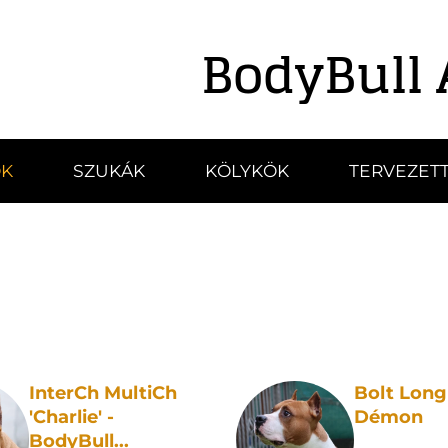
BodyBull 
K
SZUKÁK
KÖLYKÖK
TERVEZETT
InterCh MultiCh
Bolt Long
'Charlie' -
Démon
BodyBull...