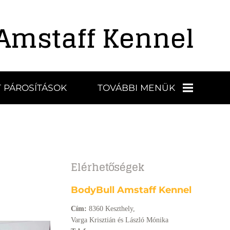
Amstaff Kennel
 PÁROSÍTÁSOK
TOVÁBBI MENÜK
KIÁLLÍTÁSOK,
EREDMÉNYEK
Elérhetőségek
BÜSZKESÉGEINK
BodyBull Amstaff Kennel
VIDEÓK
Cím:
8360 Keszthely,
Varga Krisztián és László Mónika