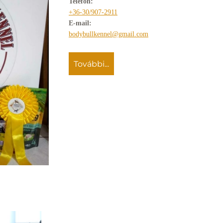
Telefon:
GALÉRIA
+36-30/907-2911
E-mail:
PARTNEREINK
bodybullkennel@gmail.com
további...
ELÉRHETŐSÉGEK